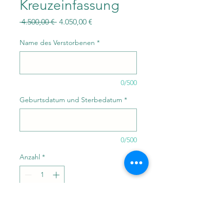
Kreuzeinfassung
Standardpreis
Sale-
 4.500,00 € 
4.050,00 €
Preis
Name des Verstorbenen
*
0/500
Geburtsdatum und Sterbedatum
*
0/500
Anzahl
*
In den Warenkorb