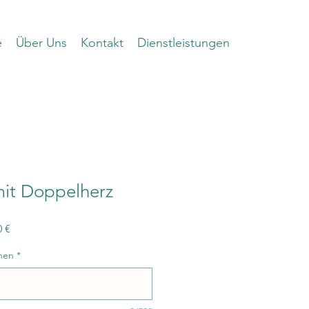
e
Über Uns
Kontakt
Dienstleistungen
mit Doppelherz
dpreis
Sale-
0 €
Preis
nen
*