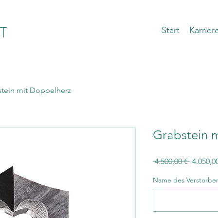
T
Start
Karrier
tein mit Doppelherz
Grabstein 
Standar
 4.500,00 € 
4.050,0
Name des Verstorbe