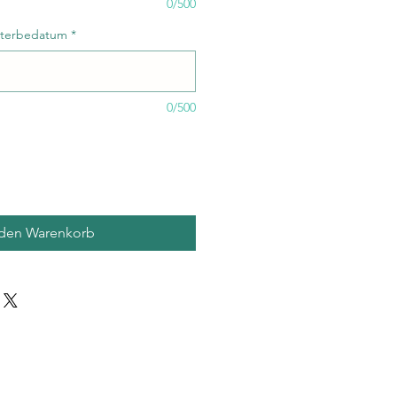
0/500
Sterbedatum
*
0/500
 den Warenkorb