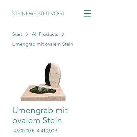
STEINEMEISTER VOGT
Start
All Products
Urnengrab mit ovalem Stein
Urnengrab mit
ovalem Stein
Standardpreis
Sale-
 4.900,00 € 
4.410,00 €
Preis